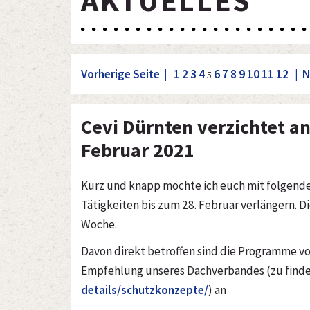
AKTUELLES
Vorherige Seite |
1
2
3
4
6
7
8
9
10
11
12
| N
5
Cevi Dürnten verzichtet an
Februar 2021
Kurz und knapp möchte ich euch mit folgenden
Tätigkeiten bis zum 28. Februar verlängern. 
Woche.
Davon direkt betroffen sind die Programme 
Empfehlung unseres Dachverbandes (zu find
details/schutzkonzepte/
) an