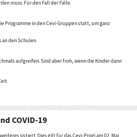
en muss. Für den Fall der Fälle.
die Programme in den Cevi-Gruppen statt, um ganz
.
s an den Schulen.
chmals aufgreifen. Sind aber froh, wenn die Kinder dann
eit.
fend COVID-19
eiteres sistiert. Dies gilt für das Cevi-Progi am 02. Mai