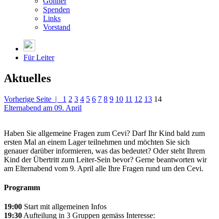
Gönner
Spenden
Links
Vorstand
Für Leiter
Aktuelles
Vorherige Seite |
1
2
3
4
5
6
7
8
9
10
11
12
13
14
Elternabend am 09. April
Haben Sie allgemeine Fragen zum Cevi? Darf Ihr Kind bald zum
ersten Mal an einem Lager teilnehmen und möchten Sie sich
genauer darüber informieren, was das bedeutet? Oder steht Ihrem
Kind der Übertritt zum Leiter-Sein bevor? Gerne beantworten wir
am Elternabend vom 9. April alle Ihre Fragen rund um den Cevi.
Programm
19:00
Start mit allgemeinen Infos
19:30
Aufteilung in 3 Gruppen gemäss Interesse: